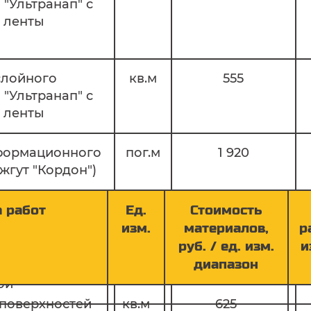
"Ультранап" с
 ленты
слойного
кв.м
555
"Ультранап" с
 ленты
еформационного
пог.м
1 920
жгут "Кордон")
формационного
пог.м
1 920
 работ
Ед.
Стоимость
жгут "Кордон")
изм.
материалов,
р
руб. / ед. изм.
и
диапазон
оверхностей
кв.м
35
ой
 поверхностей
кв.м
625