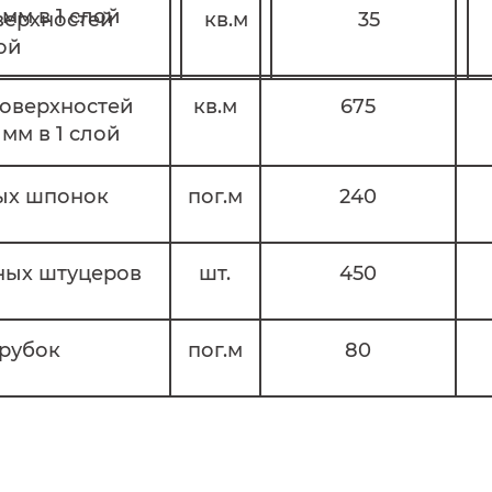
мм в 1 слой
верхностей
кв.м
35
ой
поверхностей
кв.м
675
мм в 1 слой
ых шпонок
пог.м
240
ных штуцеров
шт.
450
рубок
пог.м
80