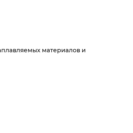
аплавляемых материалов и
И МАТЕРИАЛАМИ
МИ
рименением
ЗОЛЯЦИИ