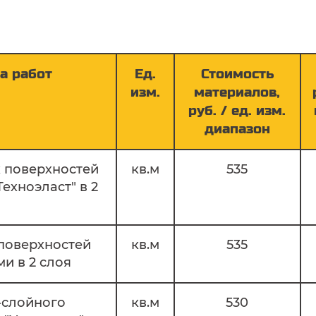
НТ И УСТРОЙСТВО "МОКРЫХ" ФАСАДО
 материалы)
)
а работ
Ед.
Стоимость
изм.
материалов,
ция)
руб. / ед. изм.
диапазон
 поверхностей
кв.м
535
лами и мембранами
ехноэласт" в 2
идроизоляция подземной части сооруж
поверхностей
кв.м
535
и в 2 слоя
-слойного
кв.м
530