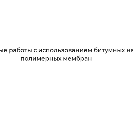
ые работы с использованием битумных н
полимерных мембран
УМНО-ПОЛИМЕРНЫМИ НАПЛАВЛЯЕМЫМ
ИЗОЛЯЦИЯ ПОЛИМЕРНЫМИ МЕМБРАНА
лный комплекс гидроизоляционных работ с п
ИЕ РАБОТЫ ПРИ УСТРОЙСТВЕ ГИДРОИ