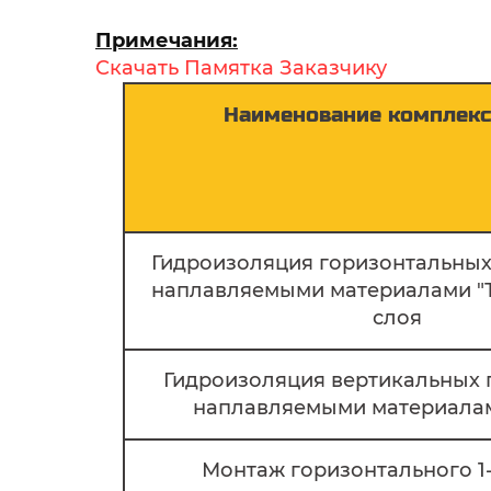
РЕМО
Примечания:
Основные технологии:
Скачать
Памятка
Заказчику
Наплавляемая
(битумные рулонные
Мембранная
(полимерные покрытия
Наименование комплекс
Обмазочная
(жидкие составы)
Инъекционная
(проникающая изоля
Специализация:
✓ Гидроизоляция фундаментов
✓ Защита стен и подвалов
Гидроизоляция горизонтальных
✓ Работы с наплавляемыми материа
наплавляемыми материалами "Т
слоя
Наплавляемая г
Гидроизоляция вертикальных 
наплавляемыми материалам
Монтаж горизонтального 1