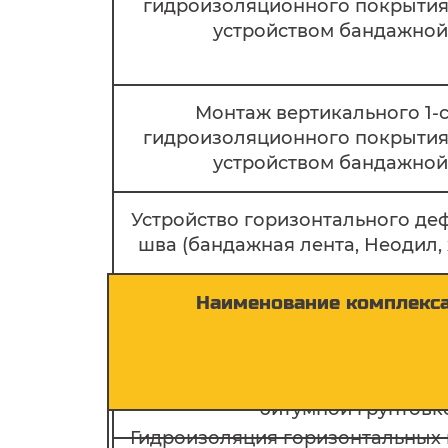
гидроизоляционного покрытия 
устройством бандажной
Монтаж вертикального 1-
гидроизоляционного покрытия 
устройством бандажной
Устройство горизонтального д
шва (бандажная лента, Неодил, 
Устройство вертикального де
Наименование комплекса
шва (бандажная лента, Неодил, 
Грунтовка горизонтальных п
битумной грунтовк
Гидроизоляция горизонтальных