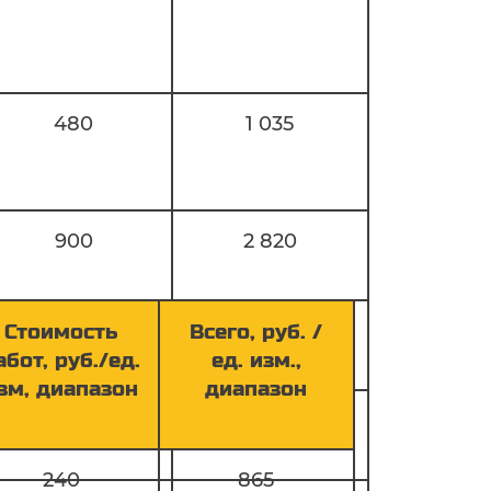
480
1 035
900
2 820
1 050
2 970
Стоимость
Всего, руб. /
абот, руб./ед.
ед. изм.,
зм, диапазон
диапазон
30
65
240
865