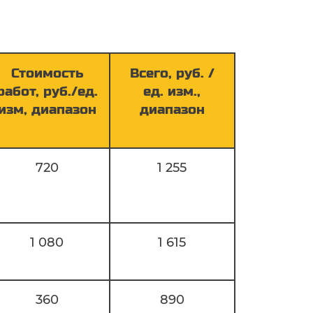
В
Стоимость
Всего, руб. /
работ, руб./ед.
ед. изм.,
изм, диапазон
диапазон
720
1 255
ений
1 080
1 615
360
890